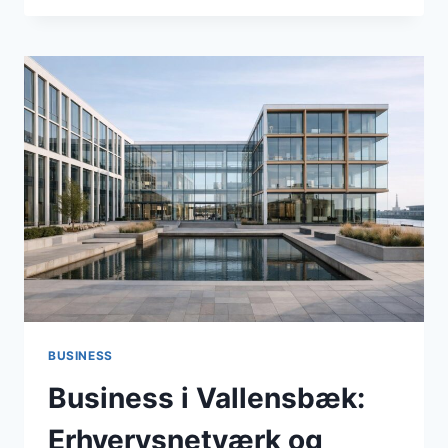
VALLENSBÆK:
BÆREDYGTIGHED,
BUDGET
OG
BORGERINDDRAGELSE
I
FOKUS
FOR
VIRKSOMHEDERNE
I
APRIL
2026
BUSINESS
Business i Vallensbæk:
Erhvervsnetværk og