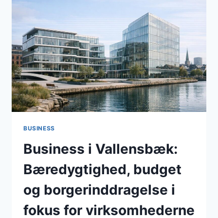
VIRKSOMHEDER
OG
TÆTTERE
DIALOG
MED
ERHVERVSLIVET
I
MAJ
2026
BUSINESS
Business i Vallensbæk:
Bæredygtighed, budget
og borgerinddragelse i
fokus for virksomhederne