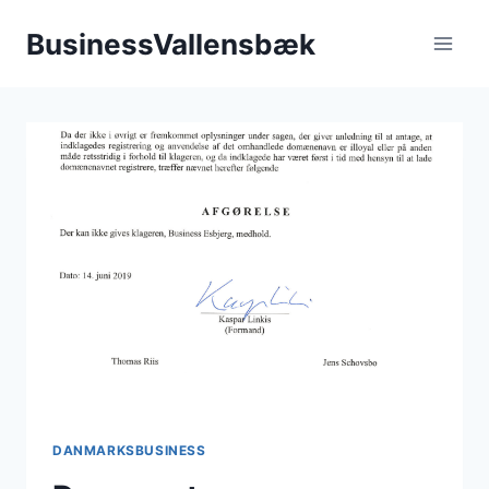
Fortsæt
BusinessVallensbæk
til
indhold
DANMARKSBUSINESS