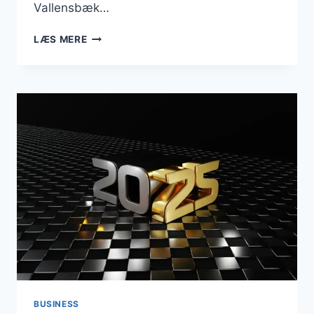
Vallensbæk…
BUSINESS
LÆS MERE
I
VALLENSBÆK:
ERHVERVSNETVÆRK
OG
BÆREDYGTIGHED
PRÆGEDE
MÅNEDEN
BUSINESS