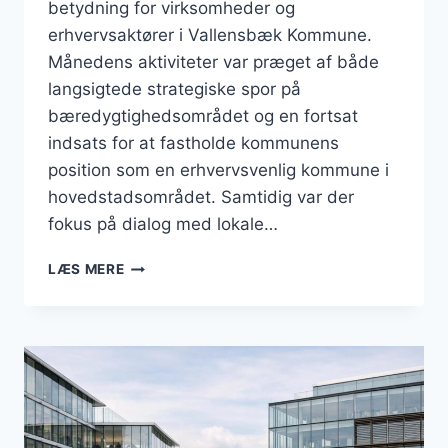
betydning for virksomheder og
erhvervsaktører i Vallensbæk Kommune.
Månedens aktiviteter var præget af både
langsigtede strategiske spor på
bæredygtighedsområdet og en fortsat
indsats for at fastholde kommunens
position som en erhvervsvenlig kommune i
hovedstadsområdet. Samtidig var der
fokus på dialog med lokale…
BUSINESS
LÆS MERE
I
VALLENSBÆK:
JUNI
2026
SET
FRA
VIRKSOMHEDERNES
STÅSTED