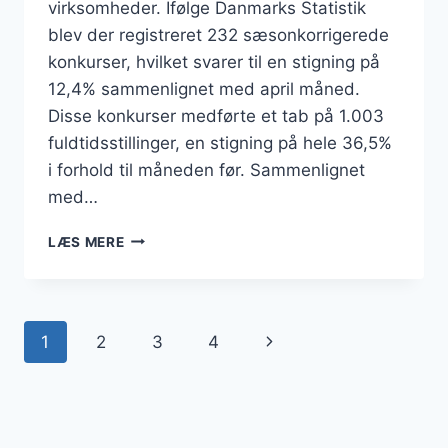
virksomheder. Ifølge Danmarks Statistik
blev der registreret 232 sæsonkorrigerede
konkurser, hvilket svarer til en stigning på
12,4% sammenlignet med april måned.
Disse konkurser medførte et tab på 1.003
fuldtidsstillinger, en stigning på hele 36,5%
i forhold til måneden før. Sammenlignet
med…
KONKURSBØLGE
LÆS MERE
SKYLLER
IND
OVER
DANMARK:
Side
Næste
1
2
3
4
HVER
FEMTE
navigation
side
VIRKSOMHED
LUKKER
MED
ANSATTE