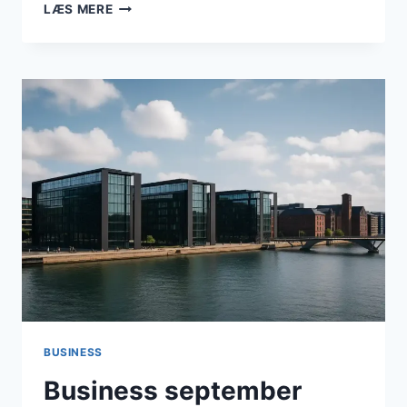
DANSK
LÆS MERE
ERHVERVSLIV
I
2025:
VÆKST,
SÅRBARHEDER
OG
STRATEGISKE
MULIGHEDER
BUSINESS
Business september