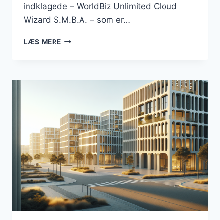
indklagede – WorldBiz Unlimited Cloud
Wizard S.M.B.A. – som er…
DOMÆNET
LÆS MERE
“BUSINESSESBJERG.DK”
FORBLIVER
EN
DEL
AF
DANMARKSBUSINESS