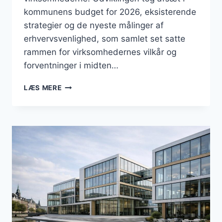
kommunens budget for 2026, eksisterende
strategier og de nyeste målinger af
erhvervsvenlighed, som samlet set satte
rammen for virksomhedernes vilkår og
forventninger i midten…
BUSINESS
LÆS MERE
I
VALLENSBÆK:
BUDGET,
ERHVERVSVENLIGHED
OG
GRØN
PROFIL
I
SOMMEREN
2026