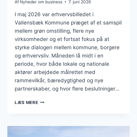
Af
Nyheder om business
7. juni 2026
I maj 2026 var erhvervsbilledet i
Vallensbæk Kommune præget af et samspil
mellem grøn omstilling, flere nye
virksomheder og et fortsat fokus på at
styrke dialogen mellem kommune, borgere
og erhvervsliv. Måneden lå midt i en
periode, hvor både lokale og nationale
aktører arbejdede målrettet med
rammevilkår, bæredygtighed og nye
partnerskaber, og hvor flere beslutninger…
BUSINESS
LÆS MERE
I
VALLENSBÆK:
GRØN
OMSTILLING,
NYE