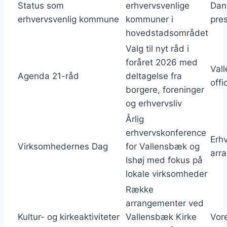
Status som
erhvervsvenlige
Dans
erhvervsvenlig kommune
kommuner i
pre
hovedstadsområdet
Valg til nyt råd i
foråret 2026 med
Val
Agenda 21-råd
deltagelse fra
offi
borgere, foreninger
og erhvervsliv
Årlig
erhvervskonference
Erh
Virksomhedernes Dag
for Vallensbæk og
arr
Ishøj med fokus på
lokale virksomheder
Række
arrangementer ved
Kultur- og kirkeaktiviteter
Vallensbæk Kirke
Vor