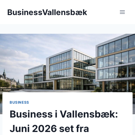
Fortsæt
BusinessVallensbæk
til
indhold
BUSINESS
Business i Vallensbæk:
Juni 2026 set fra