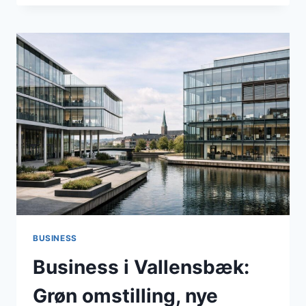
VALLENSBÆK:
JUNI
2026
SET
FRA
VIRKSOMHEDERNES
STÅSTED
I
EN
ERHVERVSVENLIG
HOVEDSTADSKOMMUNE
BUSINESS
Business i Vallensbæk:
Grøn omstilling, nye