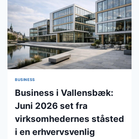
GRØN
PROFIL
I
SOMMEREN
2026
BUSINESS
Business i Vallensbæk:
Juni 2026 set fra
virksomhedernes ståsted
i en erhvervsvenlig