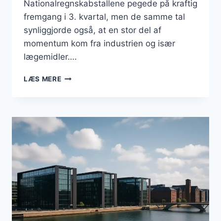
Nationalregnskabstallene pegede på kraftig
fremgang i 3. kvartal, men de samme tal
synliggjorde også, at en stor del af
momentum kom fra industrien og især
lægemidler….
DANSK
LÆS MERE
ERHVERVSLIV
I
2025:
VÆKST,
SÅRBARHEDER
OG
STRATEGISKE
MULIGHEDER