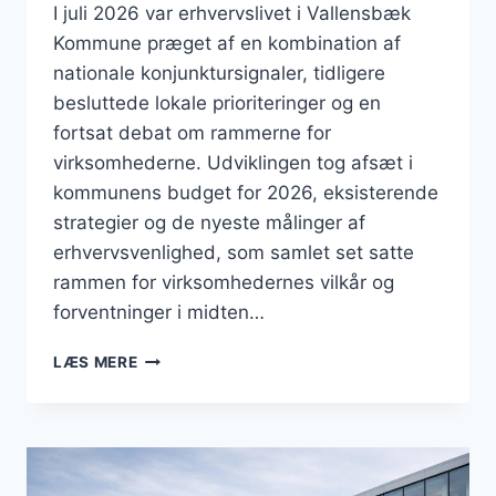
I juli 2026 var erhvervslivet i Vallensbæk
Kommune præget af en kombination af
nationale konjunktursignaler, tidligere
besluttede lokale prioriteringer og en
fortsat debat om rammerne for
virksomhederne. Udviklingen tog afsæt i
kommunens budget for 2026, eksisterende
strategier og de nyeste målinger af
erhvervsvenlighed, som samlet set satte
rammen for virksomhedernes vilkår og
forventninger i midten…
BUSINESS
LÆS MERE
I
VALLENSBÆK:
BUDGET,
ERHVERVSVENLIGHED
OG