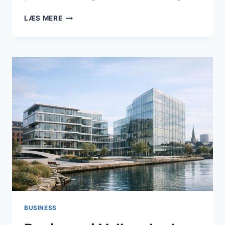
BUSINESS
LÆS MERE
I
VALLENSBÆK:
GRØN
OMSTILLING,
NYE
VIRKSOMHEDER
OG
TÆTTERE
DIALOG
MED
ERHVERVSLIVET
I
MAJ
2026
BUSINESS