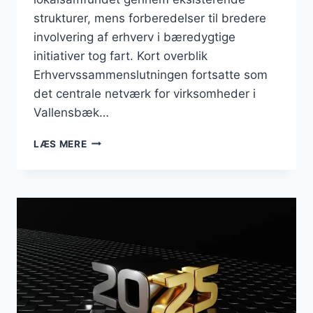
strukturer, mens forberedelser til bredere
involvering af erhverv i bæredygtige
initiativer tog fart. Kort overblik
Erhvervssammenslutningen fortsatte som
det centrale netværk for virksomheder i
Vallensbæk…
BUSINESS
LÆS MERE
I
VALLENSBÆK:
ERHVERVSNETVÆRK
OG
BÆREDYGTIGHED
PRÆGEDE
MÅNEDEN