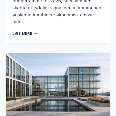
budgetramme for 2026, som sammen
skabte et tydeligt signal om, at kommunen
ønsker at kombinere økonomisk ansvar
med…
BUSINESS
LÆS MERE
I
VALLENSBÆK:
BÆREDYGTIGHED,
BUDGET
OG
BORGERINDDRAGELSE
I
FOKUS
FOR
VIRKSOMHEDERNE
I
APRIL
2026