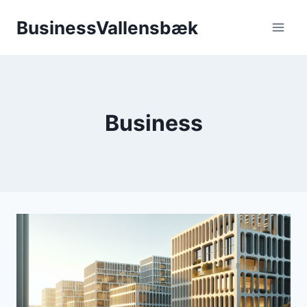
Fortsæt
BusinessVallensbæk
til
indhold
Business