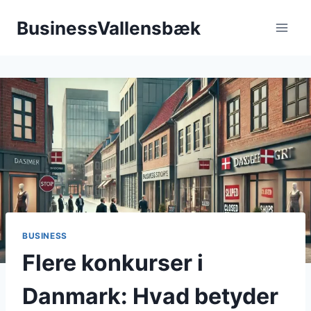
Fortsæt
BusinessVallensbæk
til
indhold
BUSINESS
Flere konkurser i
Danmark: Hvad betyder