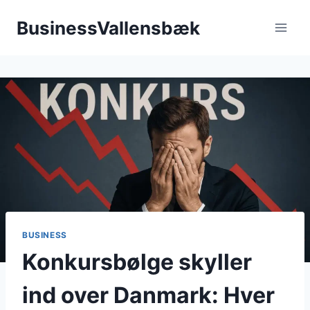
Fortsæt
BusinessVallensbæk
til
indhold
BUSINESS
Konkursbølge skyller
ind over Danmark: Hver