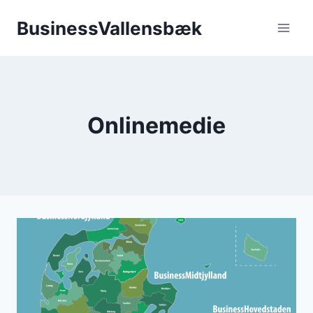
Fortsæt
BusinessVallensbæk
til
indhold
Onlinemedie