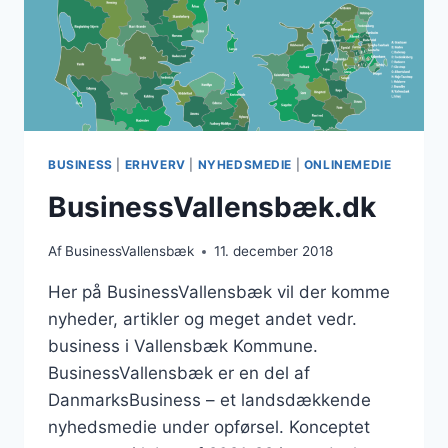
BUSINESS
|
ERHVERV
|
NYHEDSMEDIE
|
ONLINEMEDIE
BusinessVallensbæk.dk
Af
BusinessVallensbæk
11. december 2018
Her på BusinessVallensbæk vil der komme
nyheder, artikler og meget andet vedr.
business i Vallensbæk Kommune.
BusinessVallensbæk er en del af
DanmarksBusiness – et landsdækkende
nyhedsmedie under opførsel. Konceptet