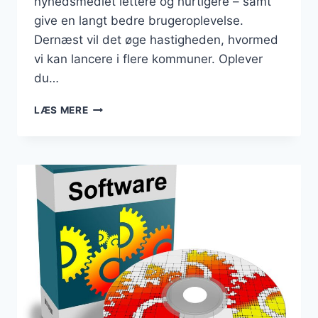
nyhedsmediet lettere og hurtigere – samt
give en langt bedre brugeroplevelse.
Dernæst vil det øge hastigheden, hvormed
vi kan lancere i flere kommuner. Oplever
du…
DANMARKSBUSINESS
LÆS MERE
ER
FLYTTET
TIL
NY
OG
HURTIGERE
SERVER