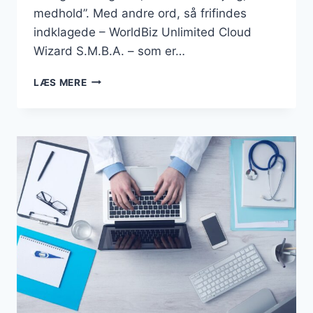
medhold”. Med andre ord, så frifindes
indklagede – WorldBiz Unlimited Cloud
Wizard S.M.B.A. – som er…
DOMÆNET
LÆS MERE
“BUSINESSESBJERG.DK”
FORBLIVER
EN
DEL
AF
DANMARKSBUSINESS