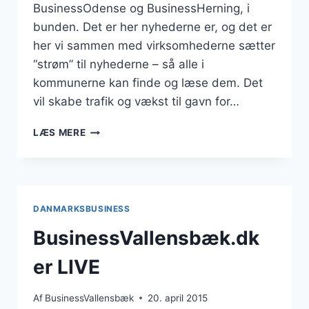
BusinessOdense og BusinessHerning, i
bunden. Det er her nyhederne er, og det er
her vi sammen med virksomhederne sætter
“strøm” til nyhederne – så alle i
kommunerne kan finde og læse dem. Det
vil skabe trafik og vækst til gavn for…
LANDSDÆKKENDE
LÆS MERE
NYHEDSMEDIE
DANMARKSBUSINESS
BusinessVallensbæk.dk
er LIVE
Af
BusinessVallensbæk
20. april 2015