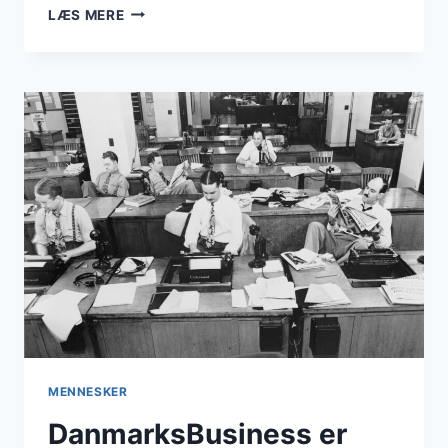
CTO
LÆS MERE
FRA
HERNING
MENNESKER
DanmarksBusiness er