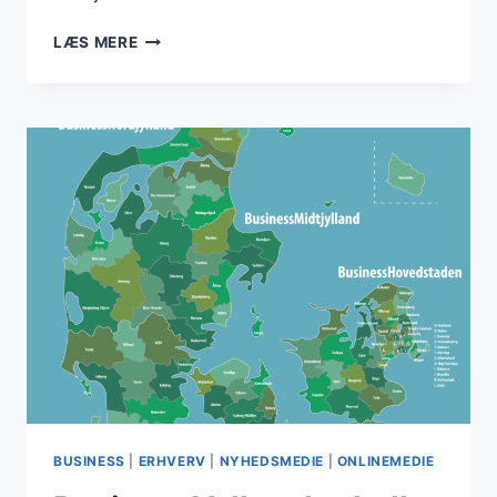
DANMARKSBUSINESS
LÆS MERE
ER
KOMMET
TÆTTERE
PÅ
REDAKTØREN
TIL
NYHEDSMEDIET
BUSINESS
|
ERHVERV
|
NYHEDSMEDIE
|
ONLINEMEDIE