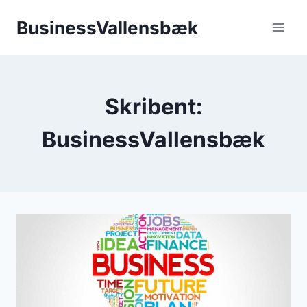
Fortsæt
BusinessVallensbæk
til
indhold
Skribent:
BusinessVallensbæk