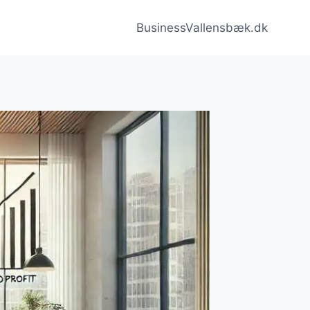
BusinessVallensbæk.dk