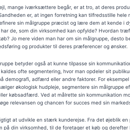
ejl, mange iværksættere begår, er at tro, at deres produkt
. Sandheden er, at ingen forretning kan tilfredsstille hel
 definere sin målgruppe præcist og lære dem at kende i
 har de, som din virksomhed kan opfylde? Hvordan træf
køb? Jo mere viden man har om sin målgruppe, desto 
edsføring og produkter til deres præferencer og ønsker.
gruppe betyder også at kunne tilpasse sin kommunikation 
 kaldes ofte segmentering, hvor man opdeler sit publik
å demografi, adfærd eller andre faktorer. For eksempel
ælger økologisk hudpleje, segmentere sin målgruppe eft
eller købsadfærd. Ved at målrette sin kommunikation mo
øge relevansen og chancen for succes med sin markeds
gtigt at udvikle en stærk kunderejse. Fra det øjeblik en
på din virksomhed, til de foretager et køb og derefter b