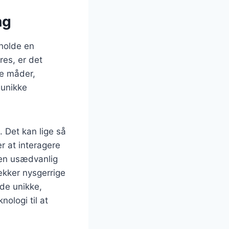
ng
tholde en
res, er det
ge måder,
 unikke
 Det kan lige så
r at interagere
 en usædvanlig
rækker nysgerrige
yde unikke,
ologi til at