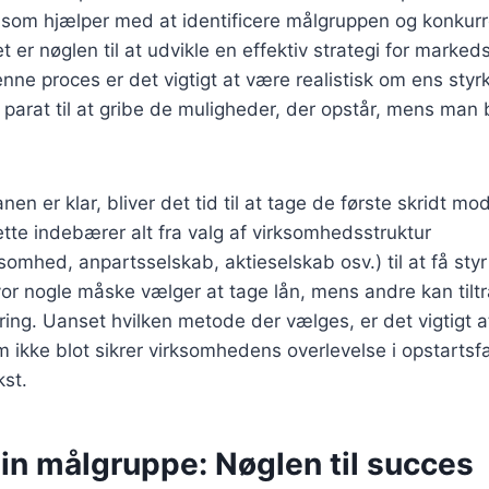
som hjælper med at identificere målgruppen og konkurr
 er nøglen til at udvikle en effektiv strategi for marked
enne proces er det vigtigt at være realistisk om ens sty
parat til at gribe de muligheder, der opstår, mens man
nen er klar, bliver det tid til at tage de første skridt mo
te indebærer alt fra valg af virksomhedsstruktur
omhed, anpartsselskab, aktieselskab osv.) til at få styr
vor nogle måske vælger at tage lån, mens andre kan tilt
ring. Uanset hvilken metode der vælges, er det vigtigt 
om ikke blot sikrer virksomhedens overlevelse i opstarts
kst.
sin målgruppe: Nøglen til succes