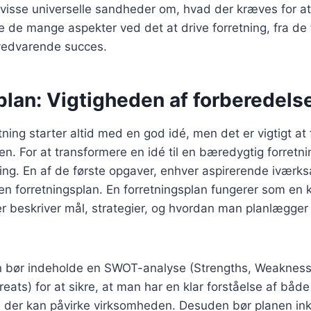
r visse universelle sandheder om, hvad der kræves for a
ke de mange aspekter ved det at drive forretning, fra de 
 vedvarende succes.
l plan: Vigtigheden af forberedels
tning starter altid med en god idé, men det er vigtigt at 
n. For at transformere en idé til en bæredygtig forretn
ng. En af de første opgaver, enhver aspirerende iværks
e en forretningsplan. En forretningsplan fungerer som en 
r beskriver mål, strategier, og hvordan man planlægger
n bør indeholde en SWOT-analyse (Strengths, Weakness
eats) for at sikre, at man har en klar forståelse af både
r, der kan påvirke virksomheden. Desuden bør planen in