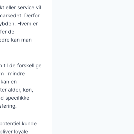
 eller service vil
e markedet. Derfor
 dybden. Hvem er
fer de
bedre kan man
til de forskellige
um i mindre
 kan en
er alder, køn,
d specifikke
føring.
 potentiel kunde
liver loyale