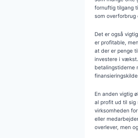
fornuftig tilgang
som overforbrug e
Det er også vigti
er profitable, me
at der er penge t
investere i vækst
betalingstiderne 
finansieringskilde
En anden vigtig ø
al profit ud til s
virksomheden for 
eller medarbejde
overlever, men og