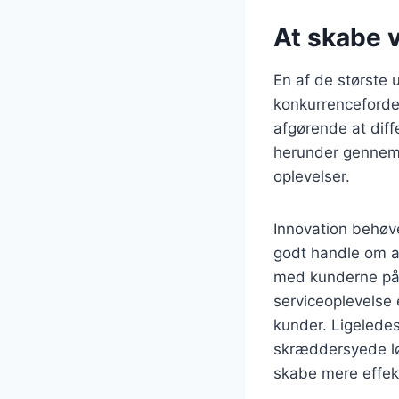
At skabe v
En af de største 
konkurrencefordel
afgørende at diff
herunder gennem i
oplevelser.
Innovation behøve
godt handle om at
med kunderne på.
serviceoplevelse 
kunder. Ligeledes
skræddersyede løs
skabe mere effek