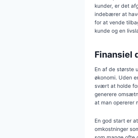
kunder, er det a
indebærer at hav
for at vende tilb
kunde og en livs
Finansiel 
En af de største 
økonomi. Uden en 
svært at holde fo
generere omsætni
at man opererer 
En god start er a
omkostninger som 
som mange ofte gl