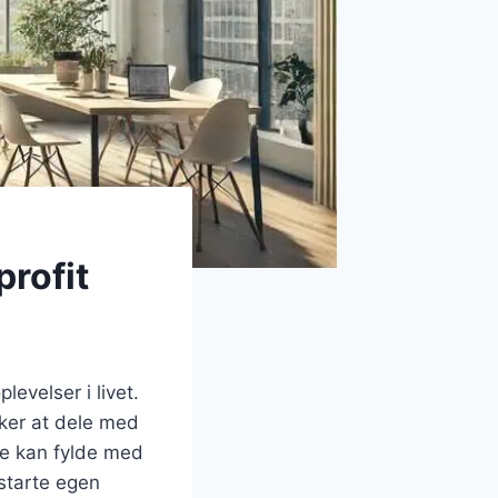
profit
velser i livet.
sker at dele med
de kan fylde med
 starte egen