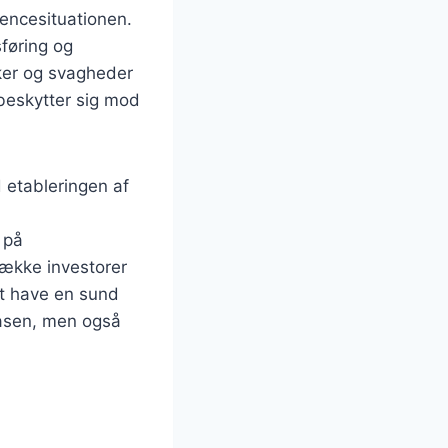
encesituationen.
sføring og
rker og svagheder
 beskytter sig mod
d etableringen af
 på
række investorer
at have en sund
fasen, men også