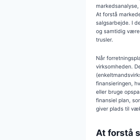
markedsanalyse, 
At forstå markedet
salgsarbejde. I d
og samtidig være 
trusler.
Når forretningspla
virksomheden. Det
(enkeltmandsvirks
finansieringen, h
eller bruge opspa
finansiel plan, s
giver plads til væ
At forstå 