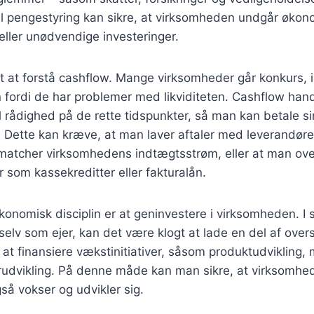
 til pengestyring kan sikre, at virksomheden undgår øko
ller unødvendige investeringer.
gt at forstå cashflow. Mange virksomheder går konkurs, i
n fordi de har problemer med likviditeten. Cashflow hand
il rådighed på de rette tidspunkter, så man kan betale s
. Dette kan kræve, at man laver aftaler med leverandøre
matcher virksomhedens indtægtsstrøm, eller at man over
r som kassekreditter eller fakturalån.
konomisk disciplin er at geninvestere i virksomheden. I s
ig selv som ejer, kan det være klogt at lade en del af over
at finansiere vækstinitiativer, såsom produktudvikling,
rudvikling. På denne måde kan man sikre, at virksomhed
så vokser og udvikler sig.