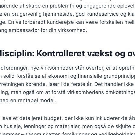
fgørende at skabe en problemfri og engagerende oplevel
e en brugervenlig hjemmeside, god kundeservice og kla
age. En velforberedt kunderejse kan være forskellen me
lang ambassadør for din virksomhed.
disciplin: Kontrolleret vækst og o
udfordringer, nye virksomheder står overfor, er at opret
solid forståelse af økonomi og finansielle grundprinci
rretningen kørende, især i de første år. Det handler ikk
ng, men også om at forstå virksomhedens omkostningss
med en rentabel model.
t lave et detaljeret budget, der ikke kun inkluderer de å
husleje, lønninger og materialer, men også de skjulte 
emmer – såsom skatter, forsikringer og vedligeholdelse