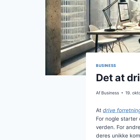
BUSINESS
Det at dr
Af
Business
19. ok
At
drive forretnin
For nogle starte
verden. For andre
deres unikke komp