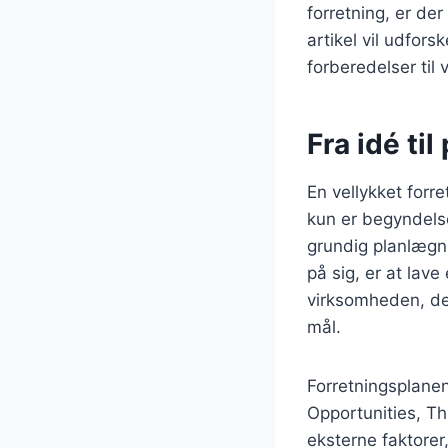
forretning, er de
artikel vil udfors
forberedelser til
Fra idé ti
En vellykket forre
kun er begyndelse
grundig planlægni
på sig, er at lav
virksomheden, de
mål.
Forretningsplane
Opportunities, Thr
eksterne faktore