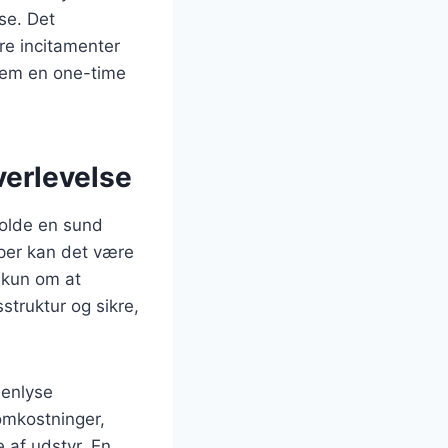
se. Det
re incitamenter
llem en one-time
verlevelse
holde en sund
pper kan det være
e kun om at
truktur og sikre,
benlyse
omkostninger,
 af udstyr. En