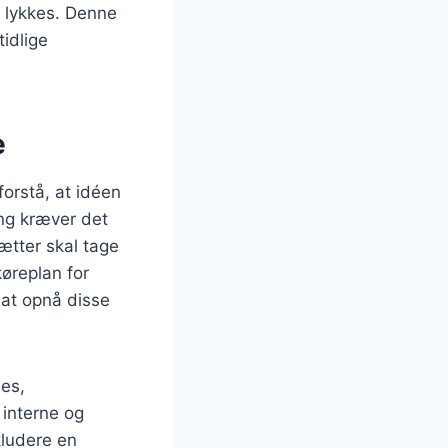
t lykkes. Denne
tidlige
e
forstå, at idéen
ing kræver det
ætter skal tage
køreplan for
 at opnå disse
es,
 interne og
kludere en